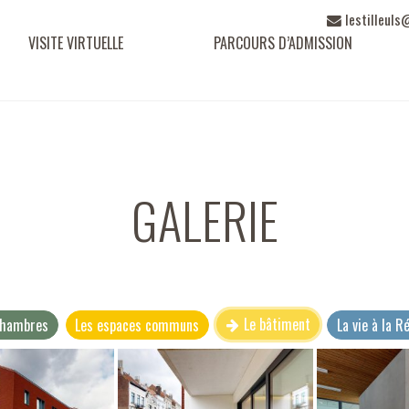
Adresse e-m
lestilleuls
VISITE VIRTUELLE
PARCOURS D’ADMISSION
GALERIE
Le bâtiment
chambres
Les espaces communs
La vie à la R