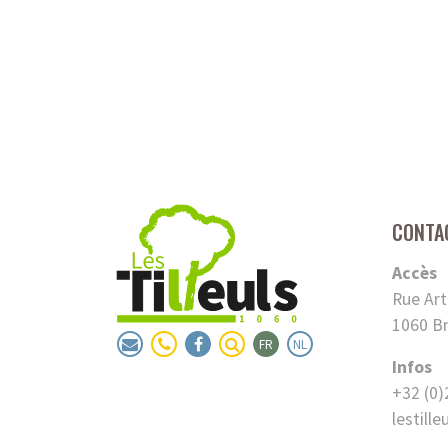
CONTA
Accès
Rue Art
1060 Br
FR
NL
Infos
+32 (0)
lestille