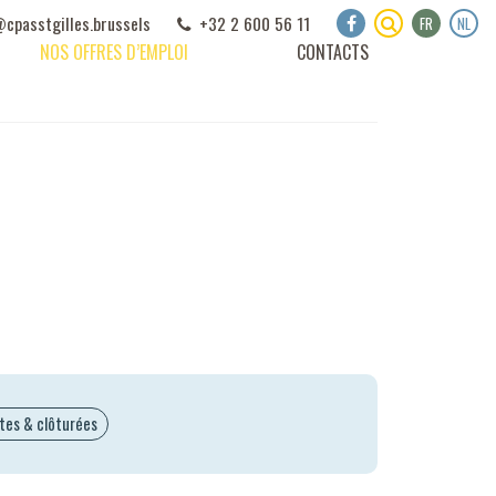
ail :
cpasstgilles
.
brussels
+32 2 600 56 11
FR
NL
NOS OFFRES D’EMPLOI
CONTACTS
ntes & clôturées