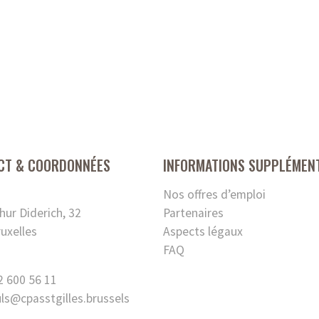
CT & COORDONNÉES
INFORMATIONS SUPPLÉMEN
Nos offres d’emploi
hur Diderich, 32
Partenaires
uxelles
Aspects légaux
FAQ
2 600 56 11
uls
@
cpasstgilles.brussels