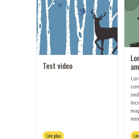
Lo
Test video
am
Lor
con
sed
inc
mag
mini
Lire plus
Lir