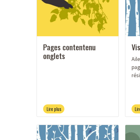
Pages contentenu
Vis
onglets
Aile
page
rési
Lire plus
Lir