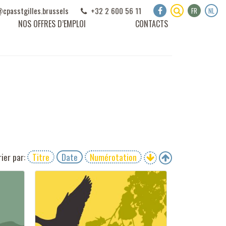
ail :
cpasstgilles
.
brussels
+32 2 600 56 11
FR
NL
NOS OFFRES D’EMPLOI
CONTACTS
rier par:
Titre
Date
Numérotation