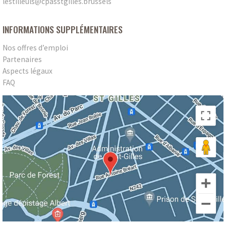
lestilleuls
@
cpasstgilles.brussels
INFORMATIONS SUPPLÉMENTAIRES
Nos offres d’emploi
Partenaires
Aspects légaux
FAQ